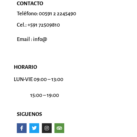
CONTACTO
Teléfono: 00591 2 2245490
Cel.: +591 72509810
Email : info@
HORARIO
LUN-VIE 09:00 – 13:00
15:00 – 19:00
SIGUENOS
F
T
I
T
a
w
n
r
c
i
s
i