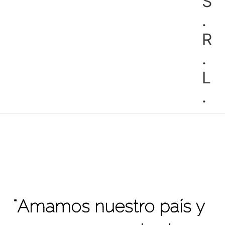
S
.
R
.
L
.
"Amamos nuestro país y